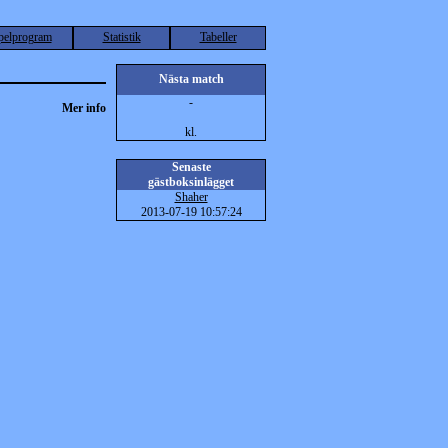
pelprogram
Statistik
Tabeller
Nästa match
-
Mer info
kl.
Senaste
gästboksinlägget
Shaher
2013-07-19 10:57:24