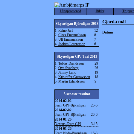
Långpromenad
Bilder
Truppe
Gjorda mål
Skytteligan Björnligan 2013
1.
Reino Jarl
12
Datum
2.
Claes Emanuelsson
8
3.
Ulf Emanuelsson
7
4.
Joakim Lorentzson
6
Skytteligan GPJ Taxi 2013
1.
Tobias Davidsson
29
2.
Ove Svanberg
26
3.
Jimmy Lund
19
4.
Kristoffer Gustavsson
18
5.
Martin Erlandsson
9
5 senaste resultat
2014-02-02
Team GPJ-Björnligan
26-6
2014-02-02
Team GPJ-Björnligan
26-6
2014-01-26
Nexans-Team GPJ
3-15
2014-01-26
Team Nada-Björnligan
16-3