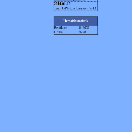
2014-01-19
Team GPJ-Erik Larsson
9-13
Hemsidestatistik
Besökare
642031
Unika
9278