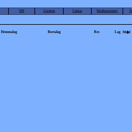
n
HB
Gästbok
Länkar
Medlemslotteri
S
Hemmalag
Bortalag
Res
Lag
M�l