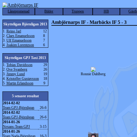
Långpromenad
Bilder
Truppen
HB
Gäst
Ambjörnarps IF - Marbäcks IF 5 - 3
Skytteligan Björnligan 2013
1.
Reino Jarl
12
2.
Claes Emanuelsson
8
3.
Ulf Emanuelsson
7
4.
Joakim Lorentzson
6
Skytteligan GPJ Taxi 2013
1.
Tobias Davidsson
29
2.
Ove Svanberg
26
3.
Jimmy Lund
19
Ronnie Dahlberg
4.
Kristoffer Gustavsson
18
5.
Martin Erlandsson
9
5 senaste resultat
2014-02-02
Team GPJ-Björnligan
26-6
2014-02-02
Team GPJ-Björnligan
26-6
2014-01-26
Nexans-Team GPJ
3-15
2014-01-26
Team Nada-Björnligan
16-3