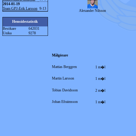
2014-01-19
Team GPJ-Erik Larsson
9-13
Alexander Nilsson
Hemsidestatistik
Besökare
642031
Unika
9278
Målgörare
Mattias Berggren
1 m�l
Martin Larsson
1 m�l
Tobias Davidsson
2 m�l
Johan Efraimsson
1 m�l