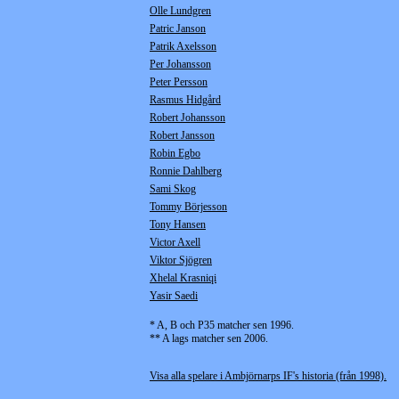
Olle Lundgren
Patric Janson
Patrik Axelsson
Per Johansson
Peter Persson
Rasmus Hidgård
Robert Johansson
Robert Jansson
Robin Egbo
Ronnie Dahlberg
Sami Skog
Tommy Börjesson
Tony Hansen
Victor Axell
Viktor Sjögren
Xhelal Krasniqi
Yasir Saedi
* A, B och P35 matcher sen 1996.
** A lags matcher sen 2006.
Visa alla spelare i Ambjörnarps IF's historia (från 1998).