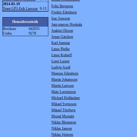
2014-01-19
Felix Berggren
Team GPJ-Erik Larsson
9-13
Fredric Edenhorn
Isac Jonsson
Hemsidestatistik
Jani-marcus Honkala
Besökare
642031
Joakim Olsson
Unika
9278
Jonas Gärskog
Karl Jutemar
Linus Bjelke
Linus Kulneff
Long Luong
Ludvig Axell
Magnus Edenhorn
Martin Johansson
Martin Larsson
Mats Lorentzson
Mickael Holländare
Mikael Svensson
Mikael Töreberg
Murad Mustafa
Niklas Blomgren
Niklas Janson
Niklas Sjögren