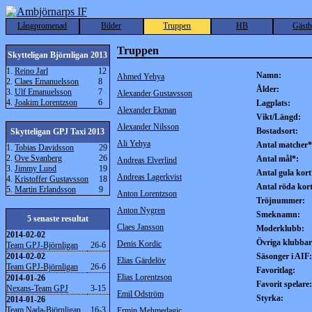
Långpromenad
Bilder
Truppen
HB
Gäst
Truppen
Skytteligan Björnligan 2013
1.
Reino Jarl
12
Namn:
Ahmed Yehya
2.
Claes Emanuelsson
8
Ålder:
3.
Ulf Emanuelsson
7
Alexander Gustavsson
4.
Joakim Lorentzson
6
Lagplats:
Alexander Ekman
Vikt/Längd:
Alexander Nilsson
Bostadsort:
Skytteligan GPJ Taxi 2013
Ali Yehya
Antal matcher*
1.
Tobias Davidsson
29
2.
Ove Svanberg
26
Antal mål*:
Andreas Elverlind
3.
Jimmy Lund
19
Antal gula kort
Andreas Lagerkvist
4.
Kristoffer Gustavsson
18
Antal röda kor
5.
Martin Erlandsson
9
Anton Lorentzson
Tröjnummer:
Anton Nygren
Smeknamn:
5 senaste resultat
Claes Jansson
Moderklubb:
2014-02-02
Övriga klubbar
Denis Kordic
Team GPJ-Björnligan
26-6
2014-02-02
Säsonger i AIF:
Elias Gärdelöv
Team GPJ-Björnligan
26-6
Favoritlag:
Elias Lorentzson
2014-01-26
Favorit spelare:
Nexans-Team GPJ
3-15
Emil Odström
Styrka:
2014-01-26
Team Nada-Björnligan
16-3
Ermin Mehmedagic