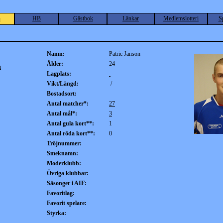
n
HB
Gästbok
Länkar
Medlemslotteri
S
Namn:
Patric Janson
Ålder:
24
n
Lagplats:
Vikt/Längd:
/
Bostadsort:
Antal matcher*:
27
Antal mål*:
3
Antal gula kort**:
1
Antal röda kort**:
0
Tröjnummer:
Smeknamn:
Moderklubb:
Övriga klubbar:
Säsonger i AIF:
Favoritlag:
Favorit spelare:
Styrka: