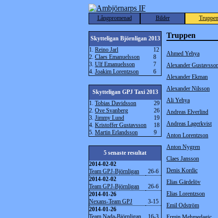
Långpromenad
Bilder
Truppe
Truppen
Skytteligan Björnligan 2013
1.
Reino Jarl
12
Ahmed Yehya
2.
Claes Emanuelsson
8
3.
Ulf Emanuelsson
7
Alexander Gustavsso
4.
Joakim Lorentzson
6
Alexander Ekman
Alexander Nilsson
Skytteligan GPJ Taxi 2013
Ali Yehya
1.
Tobias Davidsson
29
2.
Ove Svanberg
26
Andreas Elverlind
3.
Jimmy Lund
19
Andreas Lagerkvist
4.
Kristoffer Gustavsson
18
5.
Martin Erlandsson
9
Anton Lorentzson
Anton Nygren
5 senaste resultat
Claes Jansson
2014-02-02
Denis Kordic
Team GPJ-Björnligan
26-6
2014-02-02
Elias Gärdelöv
Team GPJ-Björnligan
26-6
Elias Lorentzson
2014-01-26
Nexans-Team GPJ
3-15
Emil Odström
2014-01-26
Team Nada-Björnligan
16-3
Ermin Mehmedagic