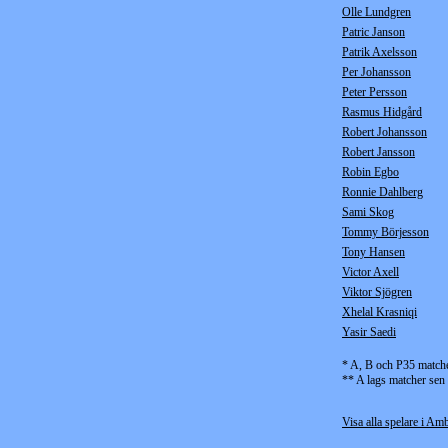
Olle Lundgren
Patric Janson
Patrik Axelsson
Per Johansson
Peter Persson
Rasmus Hidgård
Robert Johansson
Robert Jansson
Robin Egbo
Ronnie Dahlberg
Sami Skog
Tommy Börjesson
Tony Hansen
Victor Axell
Viktor Sjögren
Xhelal Krasniqi
Yasir Saedi
* A, B och P35 match
** A lags matcher sen
Visa alla spelare i Amb