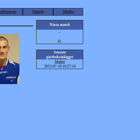
pelprogram
Statistik
Tabeller
Nästa match
-
kl.
Senaste
gästboksinlägget
Shaher
2013-07-19 10:57:24