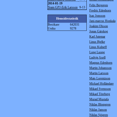
2014-01-19
Felix Berggren
Team GPJ-Erik Larsson
9-13
Fredric Edenhorn
Isac Jonsson
Hemsidestatistik
Jani-marcus Honkala
Besökare
642031
Joakim Olsson
Unika
9278
Jonas Gärskog
Karl Jutemar
Linus Bjelke
Linus Kulneff
Long Luong
Ludvig Axell
Magnus Edenhorn
Martin Johansson
Martin Larsson
Mats Lorentzson
Mickael Holländare
Mikael Svensson
Mikael Töreberg
Murad Mustafa
Niklas Blomgren
Niklas Janson
Niklas Sjögren