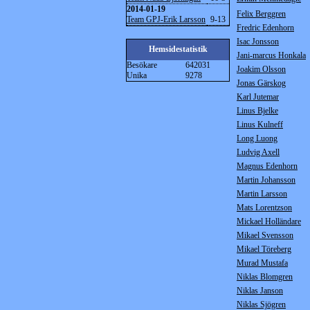
2014-01-19
Felix Berggren
Team GPJ-Erik Larsson
9-13
Fredric Edenhorn
Isac Jonsson
Hemsidestatistik
Jani-marcus Honkala
Besökare
642031
Joakim Olsson
Unika
9278
Jonas Gärskog
Karl Jutemar
Linus Bjelke
Linus Kulneff
Long Luong
Ludvig Axell
Magnus Edenhorn
Martin Johansson
Martin Larsson
Mats Lorentzson
Mickael Holländare
Mikael Svensson
Mikael Töreberg
Murad Mustafa
Niklas Blomgren
Niklas Janson
Niklas Sjögren