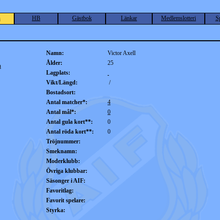
n
HB
Gästbok
Länkar
Medlemslotteri
S
Namn:
Victor Axell
Ålder:
25
n
Lagplats:
Vikt/Längd:
/
Bostadsort:
Antal matcher*:
4
Antal mål*:
0
Antal gula kort**:
0
Antal röda kort**:
0
Tröjnummer:
Smeknamn:
Moderklubb:
Övriga klubbar:
Säsonger i AIF:
Favoritlag:
Favorit spelare:
Styrka: