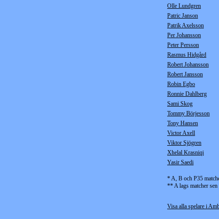
Olle Lundgren
Patric Janson
Patrik Axelsson
Per Johansson
Peter Persson
Rasmus Hidgård
Robert Johansson
Robert Jansson
Robin Egbo
Ronnie Dahlberg
Sami Skog
Tommy Börjesson
Tony Hansen
Victor Axell
Viktor Sjögren
Xhelal Krasniqi
Yasir Saedi
* A, B och P35 match
** A lags matcher sen
Visa alla spelare i Amb