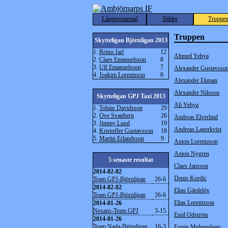
Långpromenad
Bilder
Truppe
Truppen
Skytteligan Björnligan 2013
1.
Reino Jarl
12
Ahmed Yehya
2.
Claes Emanuelsson
8
3.
Ulf Emanuelsson
7
Alexander Gustavsso
4.
Joakim Lorentzson
6
Alexander Ekman
Alexander Nilsson
Skytteligan GPJ Taxi 2013
Ali Yehya
1.
Tobias Davidsson
29
2.
Ove Svanberg
26
Andreas Elverlind
3.
Jimmy Lund
19
Andreas Lagerkvist
4.
Kristoffer Gustavsson
18
5.
Martin Erlandsson
9
Anton Lorentzson
Anton Nygren
5 senaste resultat
Claes Jansson
2014-02-02
Denis Kordic
Team GPJ-Björnligan
26-6
2014-02-02
Elias Gärdelöv
Team GPJ-Björnligan
26-6
Elias Lorentzson
2014-01-26
Nexans-Team GPJ
3-15
Emil Odström
2014-01-26
Team Nada-Björnligan
16-3
Ermin Mehmedagic