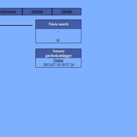
pelprogram
Statistik
Tabeller
Nästa match
-
kl.
Senaste
gästboksinlägget
Shaher
2013-07-19 10:57:24