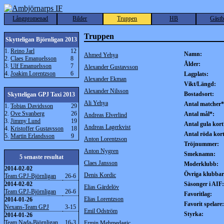
Långpromenad
Bilder
Truppen
HB
Gäst
Truppen
Skytteligan Björnligan 2013
1.
Reino Jarl
12
Namn:
Ahmed Yehya
2.
Claes Emanuelsson
8
Ålder:
3.
Ulf Emanuelsson
7
Alexander Gustavsson
4.
Joakim Lorentzson
6
Lagplats:
Alexander Ekman
Vikt/Längd:
Alexander Nilsson
Bostadsort:
Skytteligan GPJ Taxi 2013
Ali Yehya
Antal matcher*
1.
Tobias Davidsson
29
2.
Ove Svanberg
26
Antal mål*:
Andreas Elverlind
3.
Jimmy Lund
19
Antal gula kort
Andreas Lagerkvist
4.
Kristoffer Gustavsson
18
Antal röda kor
5.
Martin Erlandsson
9
Anton Lorentzson
Tröjnummer:
Anton Nygren
Smeknamn:
5 senaste resultat
Claes Jansson
Moderklubb:
2014-02-02
Övriga klubbar
Denis Kordic
Team GPJ-Björnligan
26-6
2014-02-02
Säsonger i AIF:
Elias Gärdelöv
Team GPJ-Björnligan
26-6
Favoritlag:
Elias Lorentzson
2014-01-26
Favorit spelare:
Nexans-Team GPJ
3-15
Emil Odström
Styrka:
2014-01-26
Team Nada-Björnligan
16-3
Ermin Mehmedagic