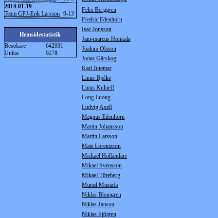
2014-01-19
Felix Berggren
Team GPJ-Erik Larsson
9-13
Fredric Edenhorn
Isac Jonsson
Hemsidestatistik
Jani-marcus Honkala
Besökare
642031
Joakim Olsson
Unika
9278
Jonas Gärskog
Karl Jutemar
Linus Bjelke
Linus Kulneff
Long Luong
Ludvig Axell
Magnus Edenhorn
Martin Johansson
Martin Larsson
Mats Lorentzson
Mickael Holländare
Mikael Svensson
Mikael Töreberg
Murad Mustafa
Niklas Blomgren
Niklas Janson
Niklas Sjögren