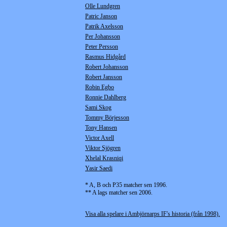
Olle Lundgren
Patric Janson
Patrik Axelsson
Per Johansson
Peter Persson
Rasmus Hidgård
Robert Johansson
Robert Jansson
Robin Egbo
Ronnie Dahlberg
Sami Skog
Tommy Börjesson
Tony Hansen
Victor Axell
Viktor Sjögren
Xhelal Krasniqi
Yasir Saedi
* A, B och P35 matcher sen 1996.
** A lags matcher sen 2006.
Visa alla spelare i Ambjörnarps IF's historia (från 1998).