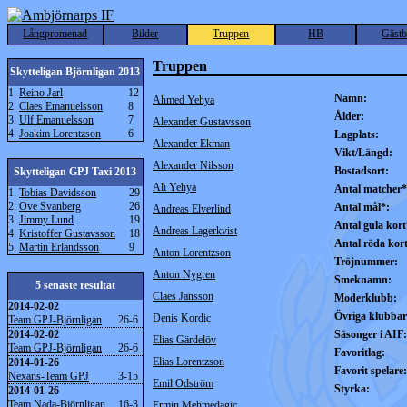
Långpromenad
Bilder
Truppen
HB
Gäst
Truppen
Skytteligan Björnligan 2013
1.
Reino Jarl
12
Namn:
Ahmed Yehya
2.
Claes Emanuelsson
8
Ålder:
3.
Ulf Emanuelsson
7
Alexander Gustavsson
4.
Joakim Lorentzson
6
Lagplats:
Alexander Ekman
Vikt/Längd:
Alexander Nilsson
Bostadsort:
Skytteligan GPJ Taxi 2013
Ali Yehya
Antal matcher*
1.
Tobias Davidsson
29
2.
Ove Svanberg
26
Antal mål*:
Andreas Elverlind
3.
Jimmy Lund
19
Antal gula kort
Andreas Lagerkvist
4.
Kristoffer Gustavsson
18
Antal röda kor
5.
Martin Erlandsson
9
Anton Lorentzson
Tröjnummer:
Anton Nygren
Smeknamn:
5 senaste resultat
Claes Jansson
Moderklubb:
2014-02-02
Övriga klubbar
Denis Kordic
Team GPJ-Björnligan
26-6
2014-02-02
Säsonger i AIF:
Elias Gärdelöv
Team GPJ-Björnligan
26-6
Favoritlag:
Elias Lorentzson
2014-01-26
Favorit spelare:
Nexans-Team GPJ
3-15
Emil Odström
Styrka:
2014-01-26
Team Nada-Björnligan
16-3
Ermin Mehmedagic