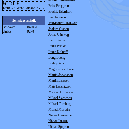
2014-01-19
Felix Berggren
Team GPJ-Erik Larsson
9-13
Fredric Edenhorn
Isac Jonsson
Hemsidestatistik
Jani-marcus Honkala
Besökare
642031
Joakim Olsson
Unika
9278
Jonas Gärskog
Karl Jutemar
Linus Bjelke
Linus Kulneff
Long Luong
Ludvig Axell
Magnus Edenhorn
Martin Johansson
Martin Larsson
Mats Lorentzson
Mickael Holländare
Mikael Svensson
Mikael Töreberg
Murad Mustafa
Niklas Blomgren
Niklas Janson
Niklas Sjögren