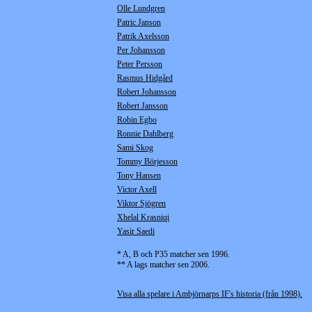
Olle Lundgren
Patric Janson
Patrik Axelsson
Per Johansson
Peter Persson
Rasmus Hidgård
Robert Johansson
Robert Jansson
Robin Egbo
Ronnie Dahlberg
Sami Skog
Tommy Börjesson
Tony Hansen
Victor Axell
Viktor Sjögren
Xhelal Krasniqi
Yasir Saedi
* A, B och P35 matcher sen 1996.
** A lags matcher sen 2006.
Visa alla spelare i Ambjörnarps IF's historia (från 1998).