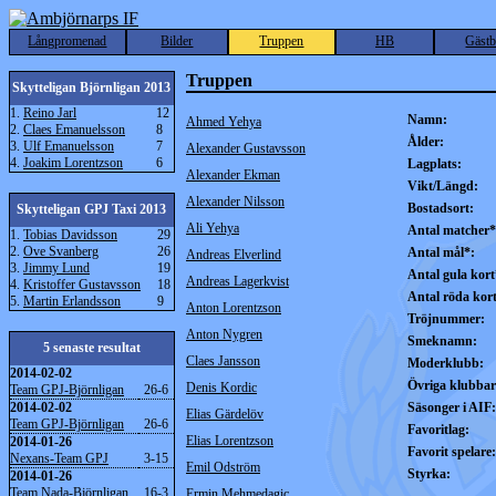
Långpromenad
Bilder
Truppen
HB
Gäst
Truppen
Skytteligan Björnligan 2013
1.
Reino Jarl
12
Namn:
Ahmed Yehya
2.
Claes Emanuelsson
8
Ålder:
3.
Ulf Emanuelsson
7
Alexander Gustavsson
4.
Joakim Lorentzson
6
Lagplats:
Alexander Ekman
Vikt/Längd:
Alexander Nilsson
Bostadsort:
Skytteligan GPJ Taxi 2013
Ali Yehya
Antal matcher*
1.
Tobias Davidsson
29
2.
Ove Svanberg
26
Antal mål*:
Andreas Elverlind
3.
Jimmy Lund
19
Antal gula kort
Andreas Lagerkvist
4.
Kristoffer Gustavsson
18
Antal röda kor
5.
Martin Erlandsson
9
Anton Lorentzson
Tröjnummer:
Anton Nygren
Smeknamn:
5 senaste resultat
Claes Jansson
Moderklubb:
2014-02-02
Övriga klubbar
Denis Kordic
Team GPJ-Björnligan
26-6
2014-02-02
Säsonger i AIF:
Elias Gärdelöv
Team GPJ-Björnligan
26-6
Favoritlag:
Elias Lorentzson
2014-01-26
Favorit spelare:
Nexans-Team GPJ
3-15
Emil Odström
Styrka:
2014-01-26
Team Nada-Björnligan
16-3
Ermin Mehmedagic