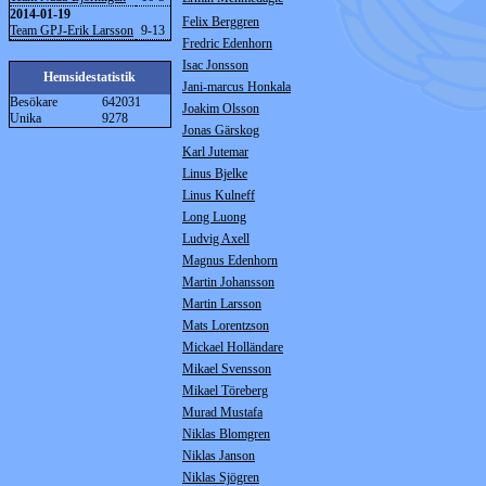
2014-01-19
Felix Berggren
Team GPJ-Erik Larsson
9-13
Fredric Edenhorn
Isac Jonsson
Hemsidestatistik
Jani-marcus Honkala
Besökare
642031
Joakim Olsson
Unika
9278
Jonas Gärskog
Karl Jutemar
Linus Bjelke
Linus Kulneff
Long Luong
Ludvig Axell
Magnus Edenhorn
Martin Johansson
Martin Larsson
Mats Lorentzson
Mickael Holländare
Mikael Svensson
Mikael Töreberg
Murad Mustafa
Niklas Blomgren
Niklas Janson
Niklas Sjögren