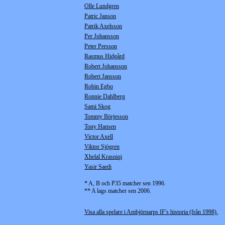
Olle Lundgren
Patric Janson
Patrik Axelsson
Per Johansson
Peter Persson
Rasmus Hidgård
Robert Johansson
Robert Jansson
Robin Egbo
Ronnie Dahlberg
Sami Skog
Tommy Börjesson
Tony Hansen
Victor Axell
Viktor Sjögren
Xhelal Krasniqi
Yasir Saedi
* A, B och P35 matcher sen 1996.
** A lags matcher sen 2006.
Visa alla spelare i Ambjörnarps IF's historia (från 1998).