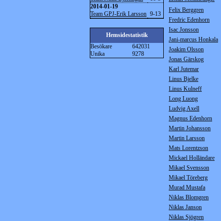
2014-01-19
Felix Berggren
Team GPJ-Erik Larsson
9-13
Fredric Edenhorn
Isac Jonsson
Hemsidestatistik
Jani-marcus Honkala
Besökare
642031
Joakim Olsson
Unika
9278
Jonas Gärskog
Karl Jutemar
Linus Bjelke
Linus Kulneff
Long Luong
Ludvig Axell
Magnus Edenhorn
Martin Johansson
Martin Larsson
Mats Lorentzson
Mickael Holländare
Mikael Svensson
Mikael Töreberg
Murad Mustafa
Niklas Blomgren
Niklas Janson
Niklas Sjögren