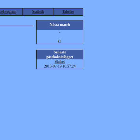
pelprogram
Statistik
Tabeller
Nästa match
-
kl.
Senaste
gästboksinlägget
Shaher
2013-07-19 10:57:24