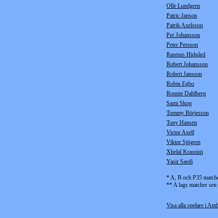
Olle Lundgren
Patric Janson
Patrik Axelsson
Per Johansson
Peter Persson
Rasmus Hidgård
Robert Johansson
Robert Jansson
Robin Egbo
Ronnie Dahlberg
Sami Skog
Tommy Börjesson
Tony Hansen
Victor Axell
Viktor Sjögren
Xhelal Krasniqi
Yasir Saedi
* A, B och P35 match
** A lags matcher sen
Visa alla spelare i Amb