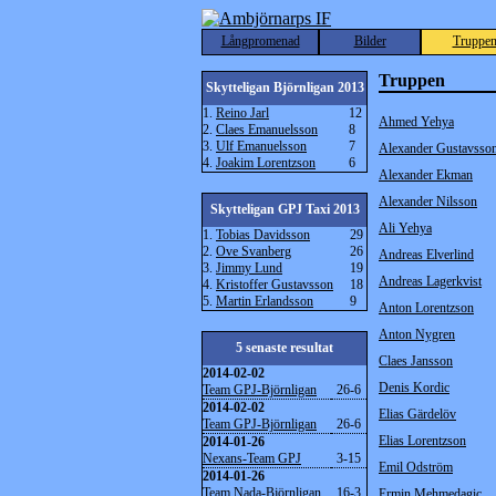
Långpromenad
Bilder
Truppe
Truppen
Skytteligan Björnligan 2013
1.
Reino Jarl
12
Ahmed Yehya
2.
Claes Emanuelsson
8
3.
Ulf Emanuelsson
7
Alexander Gustavsso
4.
Joakim Lorentzson
6
Alexander Ekman
Alexander Nilsson
Skytteligan GPJ Taxi 2013
Ali Yehya
1.
Tobias Davidsson
29
2.
Ove Svanberg
26
Andreas Elverlind
3.
Jimmy Lund
19
Andreas Lagerkvist
4.
Kristoffer Gustavsson
18
5.
Martin Erlandsson
9
Anton Lorentzson
Anton Nygren
5 senaste resultat
Claes Jansson
2014-02-02
Denis Kordic
Team GPJ-Björnligan
26-6
2014-02-02
Elias Gärdelöv
Team GPJ-Björnligan
26-6
Elias Lorentzson
2014-01-26
Nexans-Team GPJ
3-15
Emil Odström
2014-01-26
Team Nada-Björnligan
16-3
Ermin Mehmedagic