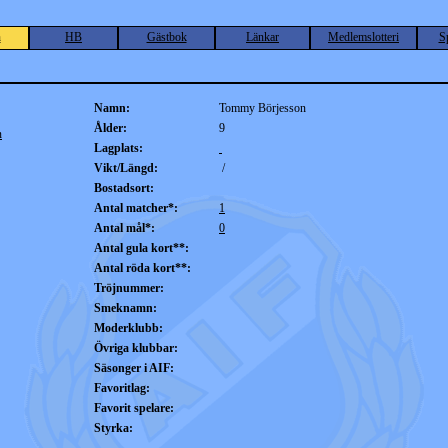
n
HB
Gästbok
Länkar
Medlemslotteri
S
Namn:
Tommy Börjesson
Ålder:
9
n
Lagplats:
Vikt/Längd:
/
Bostadsort:
Antal matcher*:
1
Antal mål*:
0
Antal gula kort**:
Antal röda kort**:
Tröjnummer:
Smeknamn:
Moderklubb:
Övriga klubbar:
Säsonger i AIF:
Favoritlag:
Favorit spelare:
Styrka: