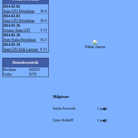
2014-02-02
Team GPJ-Björnligan
26-6
2014-02-02
Team GPJ-Björnligan
26-6
2014-01-26
Nexans-Team GPJ
3-15
2014-01-26
Team Nada-Björnligan
16-3
2014-01-19
Niklas Janson
Team GPJ-Erik Larsson
9-13
Hemsidestatistik
Besökare
642031
Unika
9278
Målgörare
Sacha Arsovski
1 m�l
Linus Kulneff
1 m�l