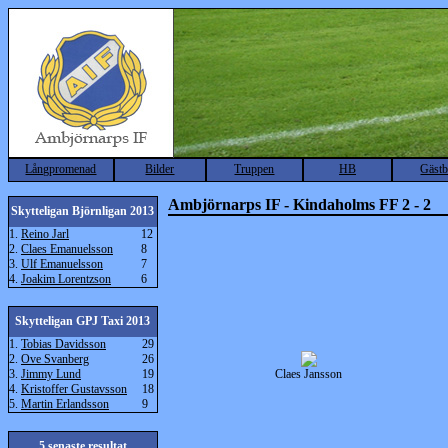
Långpromenad
Bilder
Truppen
HB
Gäst
Ambjörnarps IF - Kindaholms FF 2 - 2
Skytteligan Björnligan 2013
1.
Reino Jarl
12
2.
Claes Emanuelsson
8
3.
Ulf Emanuelsson
7
4.
Joakim Lorentzson
6
Skytteligan GPJ Taxi 2013
1.
Tobias Davidsson
29
2.
Ove Svanberg
26
3.
Jimmy Lund
19
Claes Jansson
4.
Kristoffer Gustavsson
18
5.
Martin Erlandsson
9
5 senaste resultat