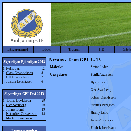
Långpromenad
Bilder
Truppen
HB
Gäst
Nexans - Team GPJ 3 - 15
Skytteligan Björnligan 2013
Målvakt:
Stefan Lidén
1.
Reino Jarl
12
2.
Claes Emanuelsson
8
Utespelare:
Patrik Axelsson
3.
Ulf Emanuelsson
7
4.
Joakim Lorentzson
6
Björn Lidén
Ove Svanberg
Skytteligan GPJ Taxi 2013
Tobias Davidsson
1.
Tobias Davidsson
29
2.
Ove Svanberg
26
Mattias Berggren
3.
Jimmy Lund
19
Jimmy Lund
4.
Kristoffer Gustavsson
18
5.
Martin Erlandsson
9
Jonas Andersson
Fredrik Josefsson
5 senaste resultat