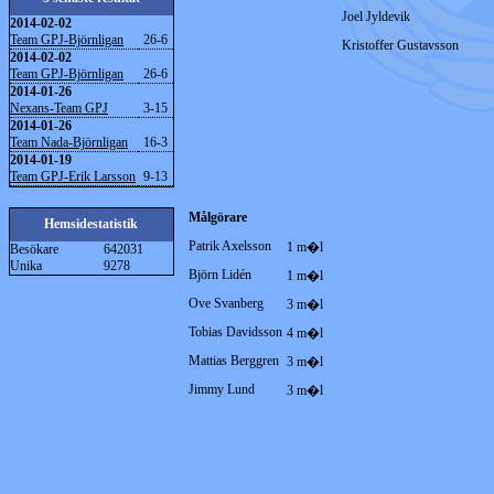
Joel Jyldevik
2014-02-02
Team GPJ-Björnligan
26-6
Kristoffer Gustavsson
2014-02-02
Team GPJ-Björnligan
26-6
2014-01-26
Nexans-Team GPJ
3-15
2014-01-26
Team Nada-Björnligan
16-3
2014-01-19
Team GPJ-Erik Larsson
9-13
Målgörare
Hemsidestatistik
Patrik Axelsson
1 m�l
Besökare
642031
Unika
9278
Björn Lidén
1 m�l
Ove Svanberg
3 m�l
Tobias Davidsson
4 m�l
Mattias Berggren
3 m�l
Jimmy Lund
3 m�l